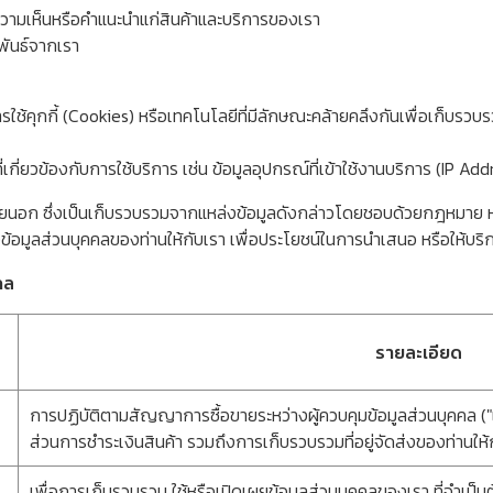
วามเห็นหรือคำแนะนำแก่สินค้าและบริการของเรา
พันธ์จากเรา
รใช้คุกกี้ (Cookies) หรือเทคโนโลยีที่มีลักษณะคล้ายคลึงกันเพื่อเก็บรวบ
เกี่ยวข้องกับการใช้บริการ เช่น ข้อมูลอุปกรณ์ที่เข้าใช้งานบริการ (IP 
นอก ซึ่งเป็นเก็บรวบรวมจากแหล่งข้อมูลดังกล่าวโดยชอบด้วยกฎหมาย หร
ข้อมูลส่วนบุคคลของท่านให้กับเรา เพื่อประโยชน์ในการนำเสนอ หรือให้บริกา
คล
รายละเอียด
การปฏิบัติตามสัญญาการซื้อขายระหว่างผู้ควบคุมข้อมูลส่วนบุคคล ("เร
ส่วนการชำระเงินสินค้า รวมถึงการเก็บรวบรวมที่อยู่จัดส่งของท่านให้
เพื่อการเก็บรวบรวม ใช้หรือเปิดเผยข้อมูลส่วนบุคคลของเรา ที่จำเป็น