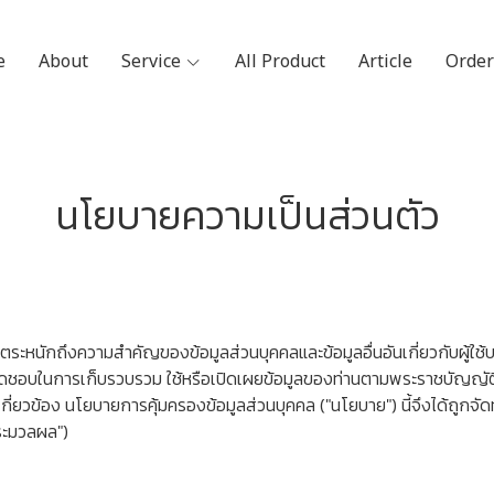
e
About
Service
All Product
Article
Order
นโยบายความเป็นส่วนตัว
ะหนักถึงความสำคัญของข้อมูลส่วนบุคคลและข้อมูลอื่นอันเกี่ยวกับผู้ใช้บริก
มรับผิดชอบในการเก็บรวบรวม ใช้หรือเปิดเผยข้อมูลของท่านตามพระราชบัญญั
กี่ยวข้อง นโยบายการคุ้มครองข้อมูลส่วนบุคคล ("นโยบาย") นี้จึงได้ถูกจัดทำ
ประมวลผล")