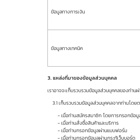
ข้อมูลทางการเงิน
ข้อมูลทางเทคนิค
3. แหล่งที่มาของข้อมูลส่วนบุคคล
เราอาจจะเก็บรวบรวมข้อมูลส่วนบุคคลของท่านผ่า
3.1 เก็บรวบรวมข้อมูลส่วนบุคคลจากท่านโดย
- เมื่อท่านสมัครสมาชิก โดยการกรอกข้อมูลต่า
- เมื่อท่านสั่งซื้อสินค้าและบริการ
- เมื่อท่านกรอกข้อมูลผ่านแบบฟอร์ม
- เมื่อท่านกรอกข้อมูลผ่านกระทู้เว็บบอร์ด