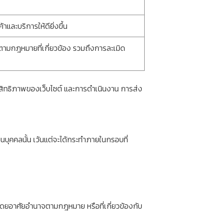
และบริการให้ดียิ่งขึ้น
มกฎหมายที่เกี่ยวข้อง รวมถึงการละเมิด
ะสิทธิภาพของเว็บไซต์ และการดำเนินงาน การส่ง
บุคคลนั้น เว้นแต่จะได้กระทำภายในกรอบที่
ลโดยอาศัยอำนาจตามกฎหมาย หรือที่เกี่ยวข้องกับ