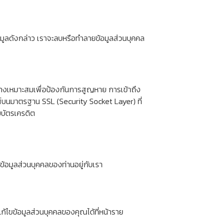
้อมูลดังกล่าว เราจะลบหรือทำลายข้อมูลส่วนบุคคล
งเหมาะสมเพื่อป้องกันการสูญหาย การเข้าถึง
์บนมาตรฐาน SSL (Security Socket Layer) ที่
ลขบัตรเครดิต
ข้อมูลส่วนบุคคลของท่านอยู่กับเรา
ก้ไขข้อมูลส่วนบุคคลของคุณได้ที่หน้าราย