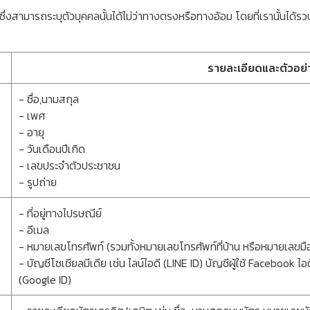
่งสามารถระบุตัวบุคคลนั้นได้ไม่ว่าทางตรงหรือทางอ้อม โดยที่เรานั้นได้รว
รายละเอียดและตัวอย่
- ชื่อ,นามสกุล
- เพศ
- อายุ
- วันเดือนปีเกิด
- เลขประจำตัวประชาชน
- รูปถ่าย
- ที่อยู่ทางไปรษณีย์
- อีเมล
- หมายเลขโทรศัพท์ (รวมทั้งหมายเลขโทรศัพท์ที่บ้าน หรือหมายเลขมื
- บัญชีโซเชียลมีเดีย เช่น ไลน์ไอดี (LINE ID) บัญชีผู้ใช้ Facebook
(Google ID)