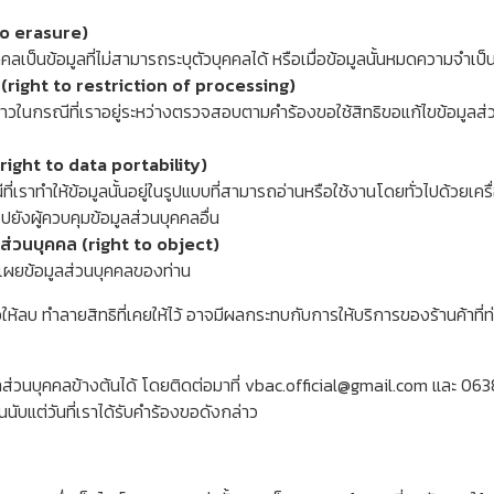
to erasure)
คลเป็นข้อมูลที่ไม่สามารถระบุตัวบุคคลได้ หรือเมื่อข้อมูลนั้นหมดความจำเป็
 (right to restriction of processing)
่วคราวในกรณีที่เราอยู่ระหว่างตรวจสอบตามคำร้องขอใช้สิทธิขอแก้ไขข้อมูล
right to data portability)
ี่เราทำให้ข้อมูลนั้นอยู่ในรูปแบบที่สามารถอ่านหรือใช้งานโดยทั่วไปด้วยเค
ปยังผู้ควบคุมข้อมูลส่วนบุคคลอื่น
่วนบุคคล (right to object)
ิดเผยข้อมูลส่วนบุคคลของท่าน
ห้ลบ ทำลายสิทธิที่เคยให้ไว้ อาจมีผลกระทบกับการให้บริการของร้านค้าที่
ูลส่วนบุคคลข้างต้นได้ โดยติดต่อมาที่ vbac.official@gmail.com และ
ับแต่วันที่เราได้รับคำร้องขอดังกล่าว