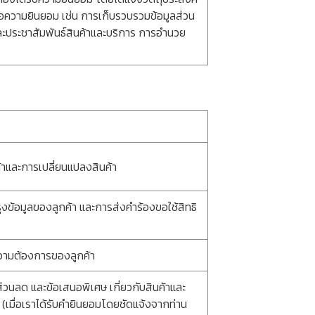
อความยินยอม เช่น การเก็บรวบรวมข้อมูลส่วน
ละประชาสัมพันธ์สินค้าและบริการ การอำนวย
ค้าและการเปลี่ยนแปลงสินค้า
รุงข้อมูลของลูกค้า และการส่งคำร้องขอใช้สิทธิ
บความต้องการของลูกค้า
ส่วนลด และข้อเสนอพิเศษ เกี่ยวกับสินค้าและ
 (เมื่อเราได้รับคำยินยอมโดยชัดแจ้งจากท่าน