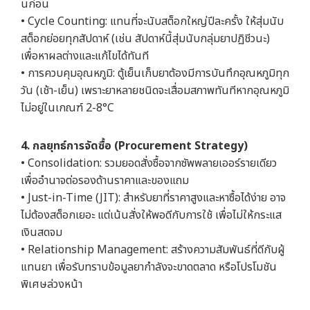
นก่อน
• Cycle Counting: แทนที่จะนับสต็อกใหญ่ปีละครั้ง ให้สุ่มนับ
สต็อกย่อยทุกสัปดาห์ (เช่น สัปดาห์นี้สุ่มนับกลุ่มยาปฏิชีวนะ)
เพื่อหาผลต่างและแก้ไขได้ทันที
• การควบคุมอุณหภูมิ: ตู้เย็นเก็บยาต้องมีการบันทึกอุณหภูมิทุก
วัน (เช้า-เย็น) เพราะยาหลายชนิดจะเสื่อมสภาพทันทีหากอุณหภูมิ
ไม่อยู่ในเกณฑ์ 2-8°C
4. กลยุทธ์การจัดซื้อ (Procurement Strategy)
• Consolidation: รวมยอดสั่งซื้อจากซัพพลายเออร์รายเดียว
เพื่ออำนาจต่อรองด้านราคาและของแถม
• Just-in-Time (JIT): สำหรับยาที่ราคาสูงและหาซื้อได้ง่าย อาจ
ไม่ต้องสต็อกเยอะ แต่เน้นสั่งให้พอดีกับการใช้ เพื่อไม่ให้กระแส
เงินสดจม
• Relationship Management: สร้างความสัมพันธ์ที่ดีกับผู้
แทนยา เพื่อรับทราบข้อมูลยากำลังจะขาดตลาด หรือโปรโมชัน
พิเศษล่วงหน้า